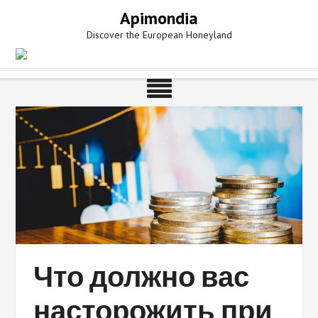
Skip
Apimondia
to
Discover the European Honeyland
content
Что должно вас
насторожить при