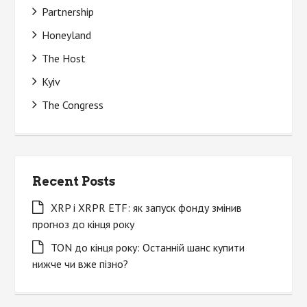
Partnership
Honeyland
The Host
Kyiv
The Congress
Recent Posts
XRP і XRPR ETF: як запуск фонду змінив
прогноз до кінця року
TON до кінця року: Останній шанс купити
нижче чи вже пізно?