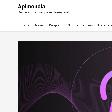
Skip
Apimondia
to
Discover the European Honeyland
content
Home
News
Program
Official Letters
Delegat