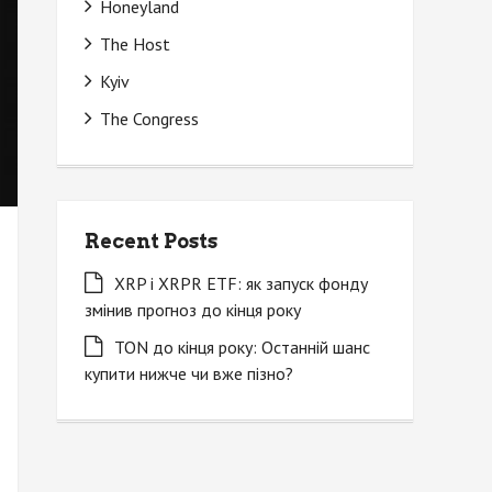
Honeyland
The Host
Kyiv
The Congress
Recent Posts
XRP і XRPR ETF: як запуск фонду
змінив прогноз до кінця року
TON до кінця року: Останній шанс
купити нижче чи вже пізно?