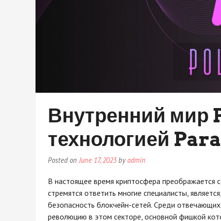
Внутренний мир P
технологией Par
Posted on
June 17, 2023
by
admin
В настоящее время криптосфера преображается с
стремятся ответить многие специалисты, являетс
безопасность блокчейн-сетей. Среди отвечающих 
революцию в этом секторе, основной фишкой котор