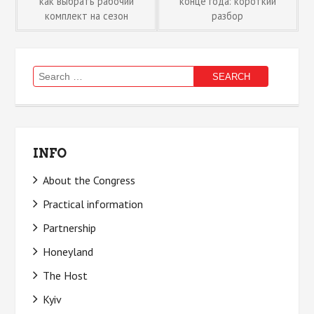
как выбрать рабочий
конце года: короткий
комплект на сезон
разбор
navigation
Search
for:
INFO
About the Congress
Practical information
Partnership
Honeyland
The Host
Kyiv