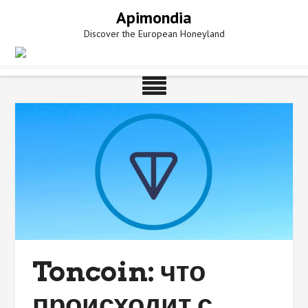
Skip
Apimondia
to
Discover the European Honeyland
content
Toncoin: что
происходит с