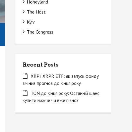
Honeyland
The Host
Kyiv
The Congress
Recent Posts
XRP і XRPR ETF: як запуск фонду
змінив прогноз до кінця року
TON до кінця року: Останній шанс
купити нижче чи вже пізно?