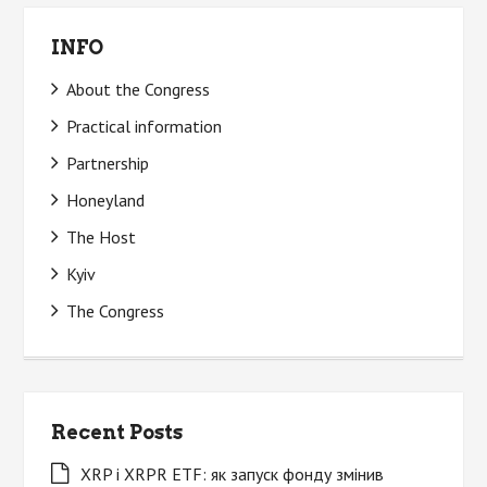
INFO
About the Congress
Practical information
Partnership
Honeyland
The Host
Kyiv
The Congress
Recent Posts
XRP і XRPR ETF: як запуск фонду змінив