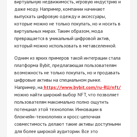
виртуальную недвижимость, игровую индустрию и
даже моду. Например, компании начинают
выпускать цифровую одежду и аксессуары,
которые можно не только покупать, но и носить в
виртуальных мирах. Таким образом, мода
превращается в уникальный цифровой актив,
который можно использовать в метавселенной.
Одним из ярких примеров такой интеграции стала
платформа Bybit, предлагающая пользователям
возможность не только покупать, но и продавать
цифровые активы на специальном рынке.
Например, на
https://www.bybit.com/ru-RU/nft/
можно найти широкий выбор NFT, что позволяет
пользователям максимально полно ощутить
потенциал этой технологии. Инновации в
блокчейн-технологиях и кросс-цепочная
совместимость делают такие активы доступными
для более широкой аудитории. Все это