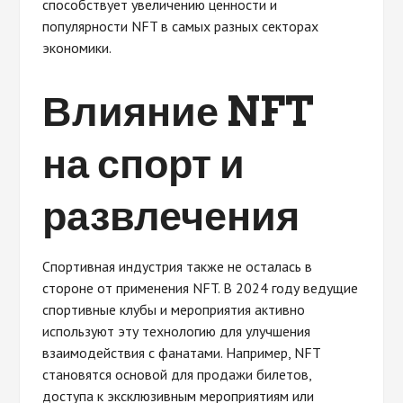
способствует увеличению ценности и
популярности NFT в самых разных секторах
экономики.
Влияние NFT
на спорт и
развлечения
Спортивная индустрия также не осталась в
стороне от применения NFT. В 2024 году ведущие
спортивные клубы и мероприятия активно
используют эту технологию для улучшения
взаимодействия с фанатами. Например, NFT
становятся основой для продажи билетов,
доступа к эксклюзивным мероприятиям или